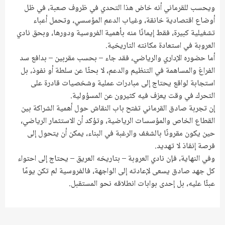
ويحسب للقرماني أنه خاض هذا التحدي في ظروف صعبة، في ظل
أوضاع اقتصادية خانقة، وغياب الدعم المؤسسي، وتحمل أعباء
تشغيلية كبيرة، فقط إيمانًا منه بأهمية الفروسية ودورها، وبحق نادي
العروبة في استعادة مكانته التاريخية.
أما حضوره الإداري والرياضي، فقد جاء – بحسب مقربين – بدافع سد
الفراغ والمساهمة في التنظيم والدعم، لا بحثًا عن سلطة أو نفوذ، بل
استجابة لواقع يحتاج إلى مبادرات عملية وشخصيات قادرة على
التحرك في وقت يعزف فيه كثيرون عن المسؤولية.
إن تجربة صادق القرماني تفتح باب النقاش حول أهمية الشراكة بين
القطاع الخاص والمؤسسات الرياضية، وتؤكد أن الاستثمار الرياضي،
حين يكون مقرونًا بالشغف والرغبة في البناء، يمكن أن يتحول إلى
فرصة إنقاذ لا تهديد.
وفي النهاية، فإن نادي العروبة – بتاريخه العريق – يحتاج إلى احتواء
كل جهد صادق يسعى لإعادته إلى الواجهة، فالفروسية لم تكن يومًا
عبئًا عليه، بل إحدى بوابات انطلاقه نحو المستقبل.