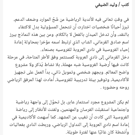
كتب / وليد الضيفي
في وقتٍ تعاني فيه الأندية الرياضية من شُحّ الموارد وضعف الدعم،
تبرز أحيانًا شخصيات اختارت أن تتحمل المسؤولية بدل الاكتفاء
بالنقد، وأن تدخل الميدان بالفعل لا بالكلام. ومن بين هذه النماذج يبرز
اسم صادق القرماني، الشاب الذي ارتبط اسمه مؤخرا بمحاولة إعادة
إحياء الفروسية في نادي العروبة للفروسيه بصنعاء.
دخل القرماني إلى نادي العروبة كمستثمر وفق الأطر المتاحة، في مرحلة
كانت فيها أرضية الفروسية شبه مهملة، بلا نشاط يُذكر ولا مشروع
واضح المعالم. وبجهدٍ شخصي وتمويل ذاتي، بدأ العمل على تجهيز
الأكاديمية، وتوفير بيئة تدريبية للفروسية، أعادت لهذا المرفق الرياضي
روحه وحضوره .
لم يكن المشروع مجرد استثمار عابر، بل تحوّل إلى واجهة رياضية
واجتماعية استقبلت الفرسان والمهتمين، ولفتت الأنظار إلى رياضة
الفروسية التي كادت أن تغيب عن المشهد. كما أسهمت الأكاديمية في
إعادة اسم نادي العروبة إلى التداول الرياضي، وربطت النادي بفعاليات
وأنشطة كان غائبًا عنها لفترة طويلة.