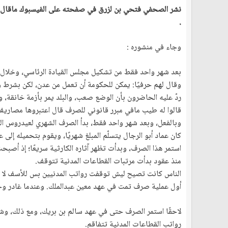
.
وجاء في منشوره :
بعد شهر واحد فقط من تشكيل مجلس القيادة الرئاسي، وخلال نز
وقال لهم حرفيًا: يمكن للحكومة أن تعمل من عدن، لكن بشرط واحد، وهو صرف مبلغ وقدره 10
ردّ عليه الحاضرون بأن الوضع صعب، والبلد يمر بأزمة خانقة، وت
قالوا له طيب مافي مبرر قانوني للصرف قال اعتبروها مصاريف 
وبالفعل، وبعد شهر واحد فقط، بدأ الصرف الشهري لعيدروس الزُبيدي بمبلغ 10 مليارات ريال، تُصرف مباشرة من وزارة ا
كان عماد أبو الرجال يتسلّم المبلغ شهريًا، ويقوم بتحميله إلى
استمر هذا الصرف، وبدأت تظهر آثاره الكارثية سريعًا؛ إذ أصب
منذ عقود بدأت مرتبات القطاعات المدنية تتوقف.
الناس كانت تصيح ليش توقفت رواتب المدنيين بس للأسف لا ان
أول عملية صرف تمت في عهد معين عبدالملك. وعندما غادر وجاء 
لاحقًا استمر الصرف حتى في عهد سالم بن بريك، ومع ذلك، وشها
رواتب القطاعات المدنية تتفاقم.