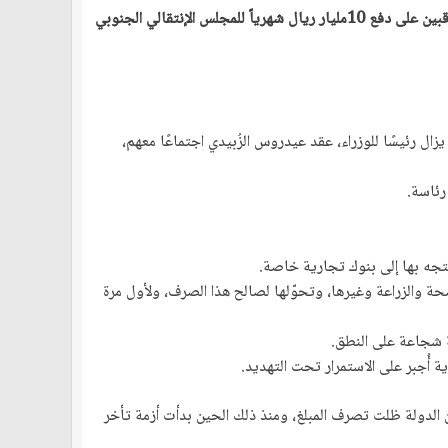
نشر الصحفي فتحي بن لزرق في صفحته على الفيسبوك ماقال إنه فساد واستغلال عيدروس الزبيدي للحكومة والضغط عليها برؤسائها المتعاقبين على دفع 10مليار ريال شهرياً للمجلس الإنتقالي الجنوبي
 رئيسًا للوزراء، عقد عيدروس الزُبيدي اجتماعًا معهم،
رئاسة.
 يتجه بها إلى بنوك تجارية خاصة.
ة والزراعة وغيرها، وتحوّلها لصالح هذا الصرف، ولأول مرة
 شجاعة على النطق.
أُجبر على الاستمرار تحت التهديد.
 الدولة ظلت تصرف المبلغ، ومنذ ذلك الحين بدأت أزمة تأخر