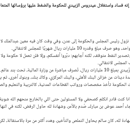
ول رئيس المجلس والحكومة إلى عدن، وفي وقت كان فيه معين عبدالملك لا يزال
 مليارات ريال شهريًا للمجلس الانتقالي.
صدير النفط متوقف، لكنه أجابهم: دبّروا أنفسكم، وإلا فلن تعمل لا حكومة ولا 
المجلس الانتقالي.
لمالية، تحت بند عائم.
 عدة دينات من خزائن البنك الأهلي، والبنك المركزي، وكاك بنك، وبنوك أخرى، ثم
حت الحكومة تأخذ مخصصات ورواتب القطاعات المدنية، كالتربية والتعليم والصح
ا كنت قادر اتكلم كصحفي ولا المسئولين حتى اللي بالخارج منحهم الله شوية
أحمد عوض بن مبارك، صُدم بالأمر، وشهادة لله حاول الرفض، لكنه في النهاية 
دة لله، كان سالم يحاول التملص والتأخير، وهدد أكثر من مرة بالاستقالة، لكن