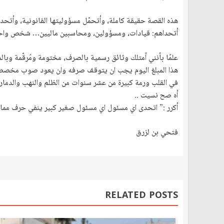
هذه القصة حقيقة كاملة، وأتحمّل مسؤوليتها القانونية، وأت
أتحداهم: قيادات، ومسؤولين، ومحاسبين ماليين… شخص واح
علمًا بأنني أمتلك وثائق رسمية بالصرف، مختومة ومُرقّمة وبال
هذا المبلغ اليوم يجب ان يتوقف صرفه وان يعود صوب مخصصه
في القلب ورمة كبيرة من عشر سنوات من الظلم والنهب والدمار.
أه صح نسيت ..
أكرر :” اتحدى اي مسئول اي مسئول صغير كبير ينفي حرف مما و
فتحي بن لزرق
RELATED POSTS