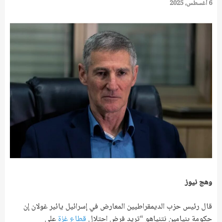
6 أغسطس، 2025
وهج نيوز
قال رئيس حزب الديمقراطيين المعارض في إسرائيل يائير غولان إن
حكومة بنيامين نتنياهو “تريد فرض احتلال
قطاع غزة
على