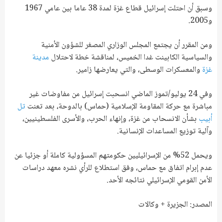
وسبق أن احتلت إسرائيل قطاع غزة لمدة 38 عاما بين عامي 1967
و2005.
ومن المقرر أن يجتمع المجلس الوزاري المصغر للشؤون الأمنية
والسياسية الكابينت غدا الخميس، لمناقشة خطة لاحتلال
مدينة
غزة
والمعسكرات الوسطى، والتي يعارضها زامير.
وفي 24 يوليو/تموز الماضي انسحبت إسرائيل من مفاوضات غير
مباشرة مع حركة المقاومة الإسلامية (حماس) بالدوحة، بعد تعنت
تل
أبيب
بشأن الانسحاب من غزة، وإنهاء الحرب، والأسرى الفلسطينيين،
وآلية توزيع المساعدات الإنسانية.
ويحمل 52% من الإسرائيليين حكومتهم المسؤولية كاملة أو جزئيا عن
عدم إبرام اتفاق مع حماس، وفق استطلاع للرأي نشره معهد دراسات
الأمن القومي الإسرائيلي نتائجه الأحد.
المصدر: الجزيرة + وكالات