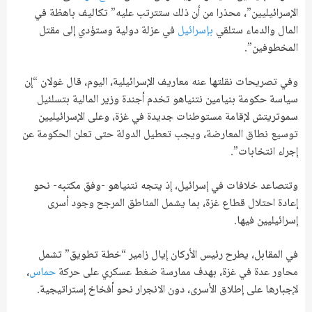
الإسرائيليين”، محذرا من أن ذلك ستترتب عليه” تكاليف باهظة في
المال والدماء ستلقي
بإسرائيل
في عزلة دولية وستؤدي إلى مقتل
المخطوفين”.
وفي تصريحات نقلتها عنه معاريف الإسرائيلية، اليوم، قال غولان “إن
سياسة حكومة بنيامين نتنياهو تخدم أجندة وزير المالية بتسلئيل
سموتريتش لإقامة مستوطنات جديدة في غزة، وعلى الإسرائيليين
توسيع نطاق المعارضة، ويجب تعطيل الدولة حتى تعلن الحكومة عن
إجراء انتخابات”.
وتتصاعد خلافات في إسرائيل، إذ يتجه نتنياهو -وفق مكتبه- نحو
إعادة احتلال قطاع غزة، بما يشمل المناطق المرجح وجود أسرى
إسرائيليين فيها.
في المقابل، يطرح رئيس الأركان إيال زامير “خطة تطويق” تشمل
محاور عدة في غزة، بهدف ممارسة ضغط عسكري على حركة
حماس
،
لإجبارها على إطلاق الأسرى، دون الانجرار نحو أفخاخ إستراتيجية.