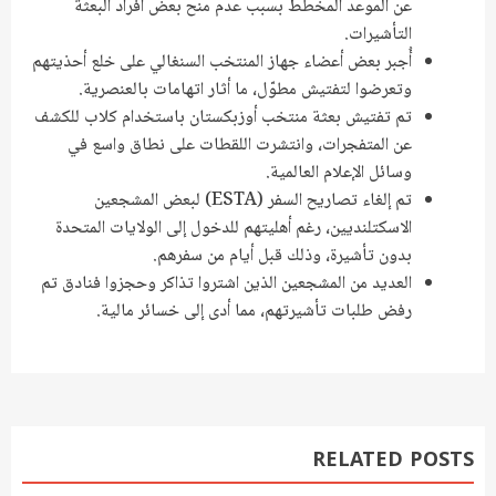
عن الموعد المخطط بسبب عدم منح بعض أفراد البعثة
التأشيرات.
أُجبر بعض أعضاء جهاز المنتخب السنغالي على خلع أحذيتهم
وتعرضوا لتفتيش مطوّل، ما أثار اتهامات بالعنصرية.
تم تفتيش بعثة منتخب أوزبكستان باستخدام كلاب للكشف
عن المتفجرات، وانتشرت اللقطات على نطاق واسع في
وسائل الإعلام العالمية.
تم إلغاء تصاريح السفر (ESTA) لبعض المشجعين
الاسكتلنديين، رغم أهليتهم للدخول إلى الولايات المتحدة
بدون تأشيرة، وذلك قبل أيام من سفرهم.
العديد من المشجعين الذين اشتروا تذاكر وحجزوا فنادق تم
رفض طلبات تأشيرتهم، مما أدى إلى خسائر مالية.
RELATED POSTS