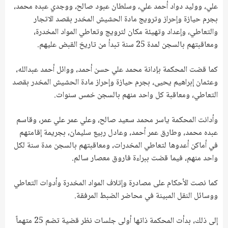
علي، ووليد دواد أحمد علي، وسلطان عبود صالح، ووجدي عبده محمد،
بجرم حيازة وإحراز وترويج مادة الحشيش المخدر بقصد الاتجار
والتعاطي، وإعداد وتهيئة مكان لترويج وتعاطي المواد المخدرة،
ومعاقبتهم بالسجن لمدة 25 سنة تبدأ من تاريخ القبض عليهم.
كما قضت المحكمة بإدانة محمد علي حسن أحمد، ووائل أحمد عبدالله،
وعثمان إبراهيم يحيى، بجرم حيازة وإحراز مادة الحشيش المخدر بقصد
التعاطي، ومعاقبة كل واحد منهم بالسجن خمس سنوات.
وأدانت المحكمة ياسر محمد سعيد صالح، وعلي عمر علي عمر، وقاسم
عبده محمد، وطارق عمر أحمد، وعادل ربيع سليمان، بجريمة إقامتهم
في أماكن أعدوها لتعاطي المخدرات، ومعاقبتهم بالسجن مدة سنة لكل
واحد منهم، فيما قضت ببراءة فاروق معصار سالم.
كما نصت الأحكام على مصادرة وإتلاف المواد المخدرة وأدوات التعاطي
ووسائل النقل المبينة في محاضر الضبط المرفقة.
إلى ذلك، بدأت المحكمة ذاتها أولى جلسات نظر قضية تضم 25 متهماً